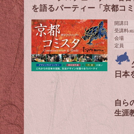
を語るパーティー「京都コ
開講日
受講料
(税
会場
定員
日本
自ら
生涯