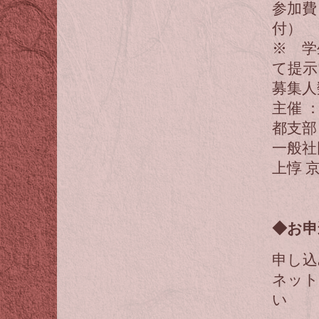
参加費
付）
※ 学
て提示
募集人
主催 
都支部
一般社
上惇 
◆お申
申し込
ネット
い