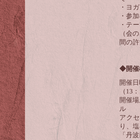
・ヨガ
・参加
・テー
（会の
間の許
◆開催
開催日時
（13
開催場
ル
アクセ
り、塩
「丹波