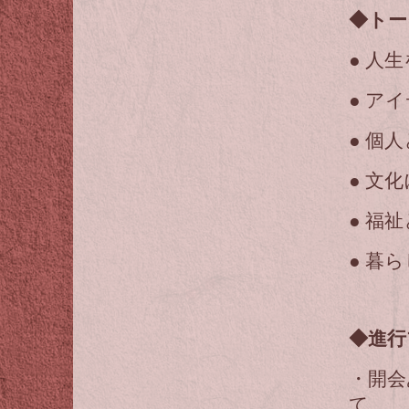
◆トー
● 人
● ア
● 個
● 文
● 福
● 暮
◆進行
・開会
て