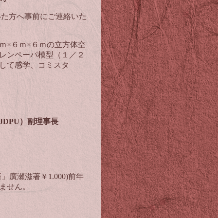
いた方へ事前にご連絡いた
ｍ×６ｍ×６ｍの立方体空
レンペーパ模型（１／２
して感学、コミスタ
JDPU
）副理事長
瀬滋著￥1.000)前年
ません。