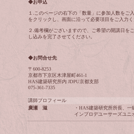
◆お申込
１.このページの右下の「数量」に参加人数をご
をクリックし、画面に沿って必要項目をご入力く
２.備考欄がございますので、ご希望の開講日を
し込みを完了させてください。
◆お問合せ先
〒600-8253
京都市下京区木津屋町461-1
HAS建築研究所内 JDPU京都支部
075-361-7335
講師プロフィール
廣瀬 滋
・HAS建築研究所所長、一
インプロデユーサーズユニオ