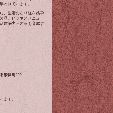
集われています。
ら、生活のあり様を感学
製品、ビジネスメニュー
活建築力
＝才覚を育成す
る繁昌町
290
います。