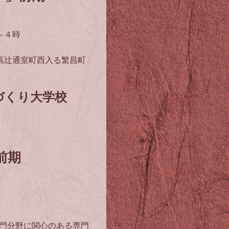
～４時
高辻通室町西入る繁昌町
づくり大学校
前期
門分野に関心のある専門