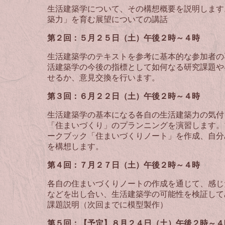
生活建築学について、その構想概要を説明します
築力」を育む展望についての講話
第２回：５月２５日
（土）
午後２時～４時
生活建築学のテキストを参考に基本的な参加者の
活建築学の今後の指標として如何なる研究課題や
せるか、意見交換を行います。
第３回：６月２２日
（土）
午後２時～４時
生活建築学の基本になる各自の生活建築力の気付
「住まいづくり」のプランニングを演習します。
ークブック「住まいづくりノート」を作成、自分
を構想します。
第４回：７月２７日
（土）
午後２時～４時
各自の住まいづくりノートの作成を通じて、感じ
などを出し合い、生活建築学の可能性を検証して
課題説明（次回までに模型製作）
第５回：【予定】８
月２４日
（土）
午後２時～