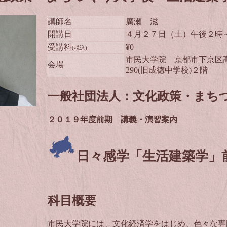
講師名
廣瀬 滋
開講日
４月２７日（土）午後２時
受講料
¥0
(税込)
市民大学院 京都市下京区
会場
290(旧成徳中学校)２階
一般社団法人：文化政策・まち
２０１９年度前期 講義・演習案内
日々感学「生活建築学」
科目概要
市民大学院には、文化経済学をはじめ、色々な専