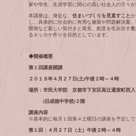
家や学生、生涯学習に関心の高い社会人の方々が
本講座は、身近な、
住まいづくりを見直すこと
か
し、具体的に社会的に有用な施策や問題解決案、
開発など新しい気付きと発見、創意を生み出す
生
るキッカケ作りを目的としています。
◆開催概要
第１回講座開講
２０１９年４月２７日(土)午後２時～４時
場所：市民大学院
京都市下京区高辻通室町西入
(
旧成徳中学校
)
２階
講座内容
※基本的に毎月１回第４土曜日の講座を予定して
第１回：４月２７日（土）
午後２時～４時