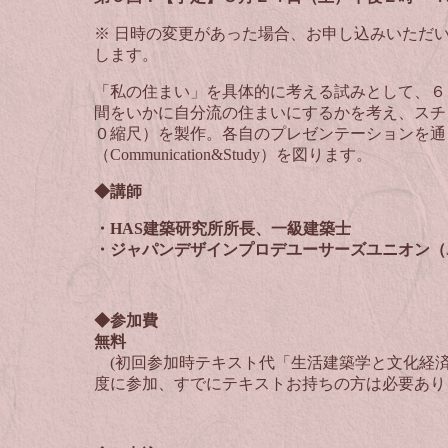
※ 日時の変更があった場合、お申し込みいただ
します。
「私の住まい」を具体的に考える試みとして、６
間をいかに自分流の住まいにするかを考え、スチ
０縮尺）を製作。各自のプレゼンテーションを通
（Communication&Study）を図ります。
◆講師
・HAS
建築研究所所長、一級建築士
・ジャパンデザインプロデユーサーズユニオン（
◆参加費
無料
(初回参加時テキスト代「生活建築学と文化経済」廣
度に参加、すでにテキストお持ちの方は必要あり